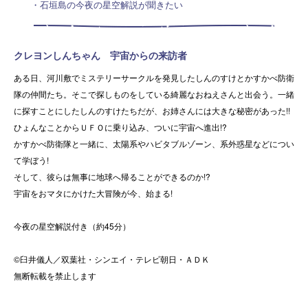
・石垣島の今夜の星空解説が聞きたい
クレヨンしんちゃん 宇宙からの来訪者
ある日、河川敷でミステリーサークルを発見したしんのすけとかすかべ防衛
隊の仲間たち。そこで探しものをしている綺麗なおねえさんと出会う。一緒
に探すことにしたしんのすけたちだが、お姉さんには大きな秘密があった!!
ひょんなことからＵＦＯに乗り込み、ついに宇宙へ進出!?
かすかべ防衛隊と一緒に、太陽系やハビタブルゾーン、系外惑星などについ
て学ぼう!
そして、彼らは無事に地球へ帰ることができるのか!?
宇宙をおマタにかけた大冒険が今、始まる!
今夜の星空解説付き（約45分）
©臼井儀人／双葉社・シンエイ・テレビ朝日・ＡＤＫ
無断転載を禁止します