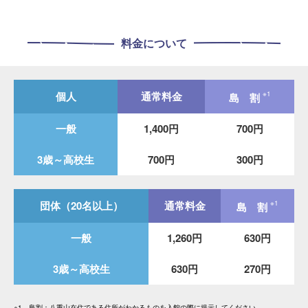
料金について
個人
通常料金
※1
島 割
一般
1,400円
700円
3歳～高校生
700円
300円
団体（20名以上）
通常料金
※1
島 割
一般
1,260円
630円
3歳～高校生
630円
270円
※1 島割：八重山在住である住所がわかるものを入館の際に提示してください。