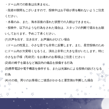
・ドーム内での飲食は出来ません。
・段差や隙間もございますので、投映中はお子様が席を離れないようご注意
ください。
・水着のみ、また、海水浴後の濡れた状態での入館はできません。
・投映中、以下のような行為をされた場合は、スタッフの判断で退出をお願
いしております。予めご了承ください。
(1)大声を出す、泣き出す、お声漏れがひどい場合
（ドームの性質上、小さな音でも非常に反響します。また、星空投映のため
にドーム内が大変暗くなるうえ、演出上非常に大きな音がいたします。特に
小さなお子様（乳幼児）をお連れのお客様はご注意ください）
(2)前の椅子を蹴るなど施設内の備品を損傷する行為
(3)携帯電話や電子機器を操作する、または光漏れによる投映の妨げとなる
行為
(4)その他、周りのお客様にご迷惑がかかると運営側が判断した場合