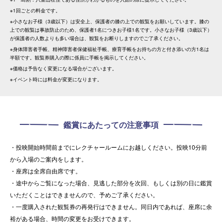
※1回ごとの料金です。
※小さなお子様（3歳以下）は安全上、保護者の膝の上での観覧をお願いしています。膝の
上での観覧は事故防止のため、保護者1名につきお子様1名です。小さなお子様（3歳以下）
が保護者の人数よりも多い場合は、観覧をお断りしますのでご了承ください。
※身体障害者手帳、精神障害者保健福祉手帳、療育手帳をお持ちの方と付き添いの方1名は
半額です。観覧券購入の際に係員に手帳を掲示してください。
※価格は予告なく変更になる場合がございます。
※イベント時には料金が変更になります。
鑑賞にあたっての注意事項
・投映開始時間前までにレクチャールームにお越しください。投映10分前
から入場のご案内をします。
・座席は全席自由席です。
・途中からご覧になった場合、見逃した部分を次回、もしくは別の日に鑑賞
いただくことはできませんので、予めご了承ください。
・一度購入された観覧券の再発行はできません。同日内であれば、座席に余
裕がある場合、時間の変更をお受けできます。