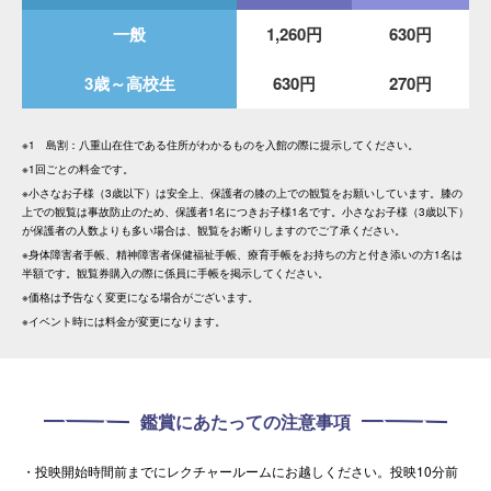
一般
1,260円
630円
3歳～高校生
630円
270円
※1 島割：八重山在住である住所がわかるものを入館の際に提示してください。
※1回ごとの料金です。
※小さなお子様（3歳以下）は安全上、保護者の膝の上での観覧をお願いしています。膝の
上での観覧は事故防止のため、保護者1名につきお子様1名です。小さなお子様（3歳以下）
が保護者の人数よりも多い場合は、観覧をお断りしますのでご了承ください。
※身体障害者手帳、精神障害者保健福祉手帳、療育手帳をお持ちの方と付き添いの方1名は
半額です。観覧券購入の際に係員に手帳を掲示してください。
※価格は予告なく変更になる場合がございます。
※イベント時には料金が変更になります。
鑑賞にあたっての注意事項
・投映開始時間前までにレクチャールームにお越しください。投映10分前