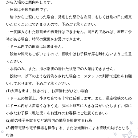
から入場のご案内をします。
・座席は全席自由席です。
・途中からご覧になった場合、見逃した部分を次回、もしくは別の日に鑑賞
いただくことはできませんので、予めご了承ください。
・一度購入された観覧券の再発行はできません。同日内であれば、座席に余
裕がある場合、時間の変更をお受けできます。
・ドーム内での飲食は出来ません。
・段差や隙間もございますので、投映中はお子様が席を離れないようご注意
ください。
・水着のみ、また、海水浴後の濡れた状態での入館はできません。
・投映中、以下のような行為をされた場合は、スタッフの判断で退出をお願
いしております。予めご了承ください。
(1)大声を出す、泣き出す、お声漏れがひどい場合
（ドームの性質上、小さな音でも非常に反響します。また、星空投映のため
にドーム内が大変暗くなるうえ、演出上非常に大きな音がいたします。特に
小さなお子様（乳幼児）をお連れのお客様はご注意ください）
(2)前の椅子を蹴るなど施設内の備品を損傷する行為
(3)携帯電話や電子機器を操作する、または光漏れによる投映の妨げとなる
行為