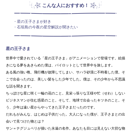
こんな人におすすめ！
・星の王子さまが好き
・石垣島の今夜の星空解説が聞きたい
星の王子さま
世界中で愛されている「星の王子さま」がアニメーションで登場です。絵描
きになる夢をあきらめた僕は、パイロットとして世界中を旅します。
ある風の強い晩、飛行機が故障してしまい、サハラ砂漠に不時着した僕。そ
こで出会ったのは、美しい髪をした少年でした。僕は、その少年から不思議
な話を聞きます。
ちっぽけな星に咲く一輪の花のこと。見栄っ張りな王様や忙（せわ）しない
ビジネスマンが住む惑星のこと。そして、地球で出会ったキツネのこと。そ
う、少年は遠い星からやってきた王子さまだったのです。
だれもがみんな、はじめは子供だった。大人になった僕が、王子さまとの出
会いで見つけた物とは？
サン＝テグジュペリが描いた永遠の名作。あなたも目には見えない大切な物